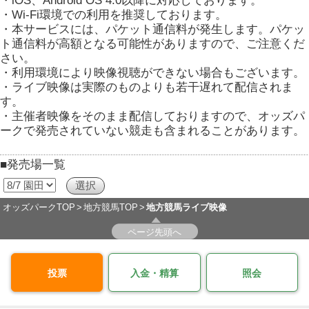
・iOS、Android OS 4.0以降に対応しております。
・Wi-Fi環境での利用を推奨しております。
・本サービスには、パケット通信料が発生します。パケッ
ト通信料が高額となる可能性がありますので、ご注意くだ
さい。
・利用環境により映像視聴ができない場合もございます。
・ライブ映像は実際のものよりも若干遅れて配信されま
す。
・主催者映像をそのまま配信しておりますので、オッズパ
ークで発売されていない競走も含まれることがあります。
■発売場一覧
オッズパークTOP
地方競馬TOP
地方競馬ライブ映像
ページ先頭へ
投票
入金・精算
照会