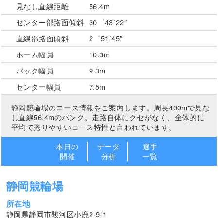
見なし直線距離
56.4m
センター部路面傾斜
30゜43´22″
直線部路面傾斜
2゜51´45″
ホーム幅員
10.3m
バック幅員
9.3m
センター幅員
7.5m
静岡競輪場のコース情報をご案内します。周長400mで見な
し直線56.4mのバンク。走路自体にクセがなく、全体的に
平均で捲りやすいコース特性と言われています。
本日の
データ
選手
開催
分析
一覧
静岡競輪場
所在地
静岡県静岡市駿河区小鹿2-9-1