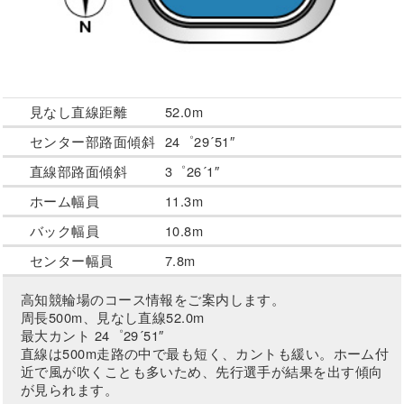
見なし直線距離
52.0m
センター部路面傾斜
24゜29´51″
直線部路面傾斜
3゜26´1″
ホーム幅員
11.3m
バック幅員
10.8m
センター幅員
7.8m
高知競輪場のコース情報をご案内します。
周長500m、見なし直線52.0m
最大カント 24゜29´51″
直線は500m走路の中で最も短く、カントも緩い。ホーム付
近で風が吹くことも多いため、先行選手が結果を出す傾向
が見られます。