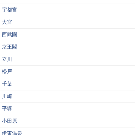
宇都宮
大宮
西武園
京王閣
立川
松戸
千葉
川崎
平塚
小田原
伊東温泉