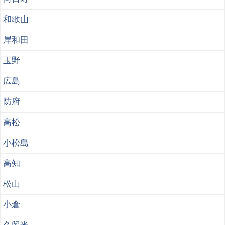
和歌山
岸和田
玉野
広島
防府
高松
小松島
高知
松山
小倉