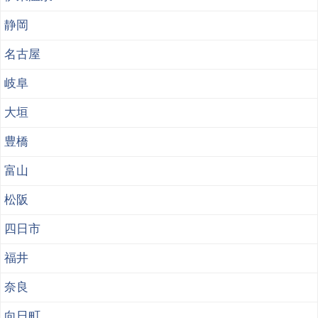
静岡
名古屋
岐阜
大垣
豊橋
富山
松阪
四日市
福井
奈良
向日町