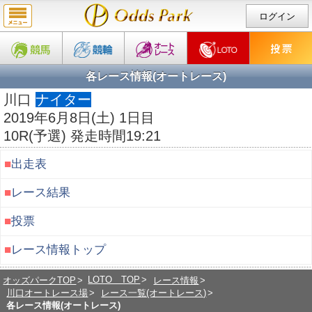
ログイン
各レース情報(オートレース)
川口
ナイター
2019年6月8日(土) 1日目
10R(予選) 発走時間19:21
■
出走表
■
レース結果
■
投票
■
レース情報トップ
LOTO TOP
オッズパークTOP
レース情報
川口オートレース場
レース一覧(オートレース)
各レース情報(オートレース)