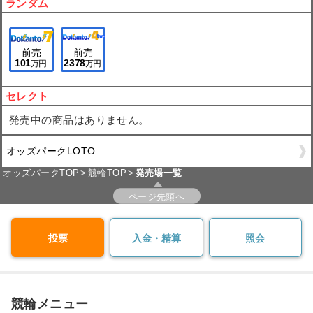
ランダム
前売
前売
101
2378
万円
万円
セレクト
発売中の商品はありません。
オッズパークLOTO
オッズパークTOP
競輪TOP
発売場一覧
ページ先頭へ
投票
入金・精算
照会
競輪メニュー