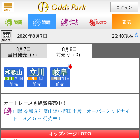
ログイン
2026年8月7日
23:40現在
8月7日
8月8日
当日発売（7）
前売り（3）
立川
岐阜
和歌山
3日目
初日
2日目
前売
前売
前売
オートレースも絶賛発売中！
山陽 令和８年度山陽小野田市営 オーバーミッドナイ
ト ８／５～ 発売中!!
オッズパークLOTO