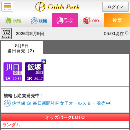
ログイン
2026年8月9日
06:00現在
8月9日
当日発売（2）
川口
飯塚
2日目
最終日
1R
1R
10:54
20:17
競輪も絶賛発売中！
佐世保 GI 毎日新聞社杯女子オールスター 発売中!!
オッズパークLOTO
ランダム