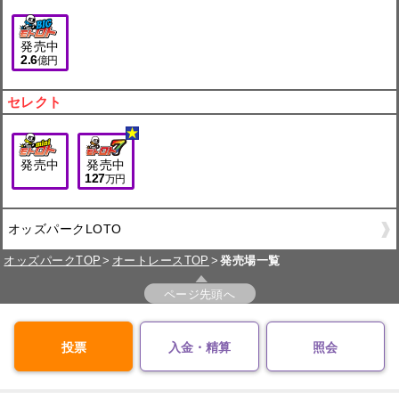
発売中
2.6
億円
セレクト
発売中
発売中
127
万円
オッズパークLOTO
オッズパークTOP
オートレースTOP
発売場一覧
ページ先頭へ
投票
入金・精算
照会