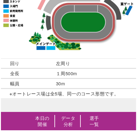
回り
左周り
全長
１周500m
幅員
30m
※オートレース場は全5場、同一のコース形態です。
本日の
データ
選手
開催
分析
一覧