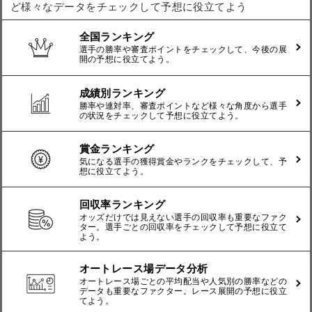
ど様々なデータをチェックして予想に役立てよう
全国ランキング
選手の勝率や審査ポイントをチェックして、今後の展
開の予想に役立てよう。
成績別ランキング
勝率や連対率、審査ポイントなど様々な角度から選手
の状況をチェックして予想に役立てよう。
賞金ランキング
気になる選手の獲得賞金やランクをチェックして、予
想に役立てよう。
回収率ランキング
オッズだけでは見えない選手の回収率も重要なファク
ター。選手ごとの回収率をチェックして予想に役立て
よう。
オートレース場データ分析
オートレース場ごとの平均配当や人気別の勝率などの
データも重要なファクター。レース展開の予想に役立
てよう。