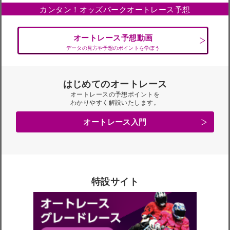
カンタン！オッズパークオートレース予想
オートレース予想動画
データの見方や予想のポイントを学ぼう
はじめてのオートレース
オートレースの予想ポイントを
わかりやすく解説いたします。
オートレース入門
特設サイト