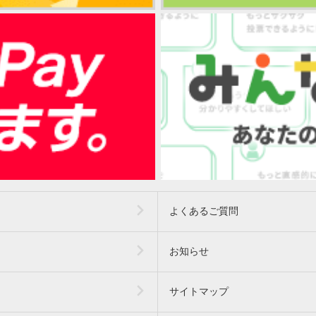
よくあるご質問
お知らせ
サイトマップ