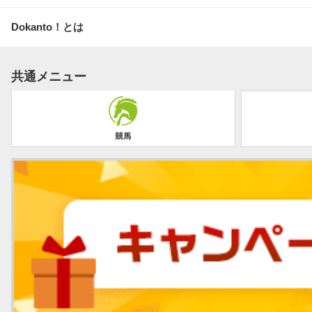
Dokanto！とは
共通メニュー