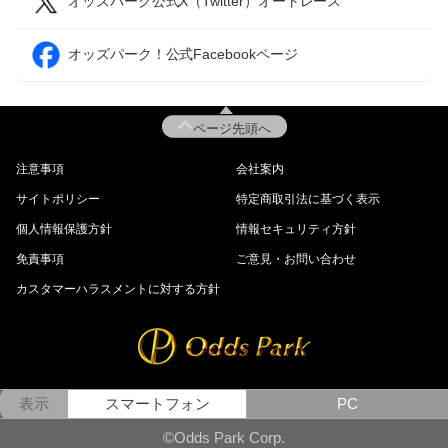
オッズパーク公式X（Twitter）オートレース
オッズパーク！公式Facebookページ
ページ先頭へ
注意事項
会社案内
サイトポリシー
特定商取引法に基づく表示
個人情報保護方針
情報セキュリティ方針
免責事項
ご意見・お問い合わせ
カスタマーハラスメントに対する方針
表示
スマートフォン
PC
©Odds Park Corp.