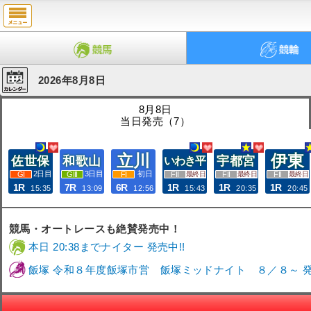
2026年8月8日
8月8日
当日発売（7）
立川
伊東
佐世保
和歌山
宇都宮
いわき平
2日目
3日目
初日
最終日
最終日
最終日
1R
7R
6R
1R
1R
1R
15:35
13:09
12:56
15:43
20:35
20:45
競馬・オートレースも絶賛発売中！
本日 20:38までナイター 発売中!!
飯塚 令和８年度飯塚市営 飯塚ミッドナイト ８／８～ 発