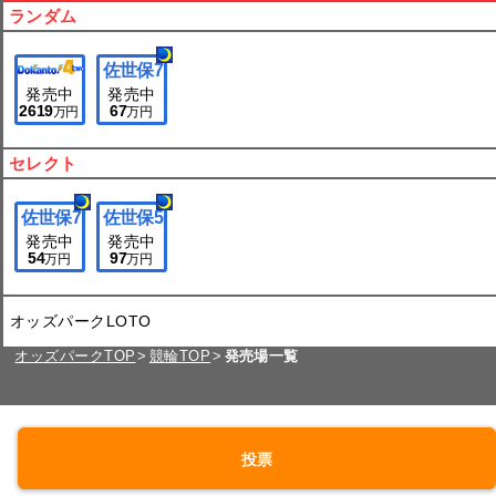
ランダム
佐世保
7
発売中
発売中
2619
67
万円
万円
セレクト
佐世保
7
佐世保
5
発売中
発売中
54
97
万円
万円
オッズパークLOTO
オッズパークTOP
競輪TOP
発売場一覧
投票