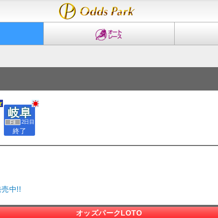
岐阜
2日目
終了
売中!!
オッズパークLOTO