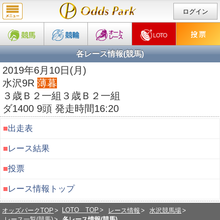
ログイン
各レース情報(競馬)
2019年6月10日(月)
水沢9R
薄暮
３歳Ｂ２一組３歳Ｂ２一組
ダ1400 9頭 発走時間16:20
■
出走表
■
レース結果
■
投票
■
レース情報トップ
LOTO TOP
オッズパークTOP
レース情報
水沢競馬場
レース一覧(競馬)
各レース情報(競馬)