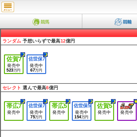
ランダム
予想いらずで最高
12
億円
佐賀
7
佐世保
7
発売中
発売中
523
67
万円
万円
セレクト
選んで最高
6
億円
帯広
7
帯広
5
佐賀
5
佐世保
7
佐世保
5
発売中
発売中
発売中
発売中
発売中
発売中
75
154
万円
万円