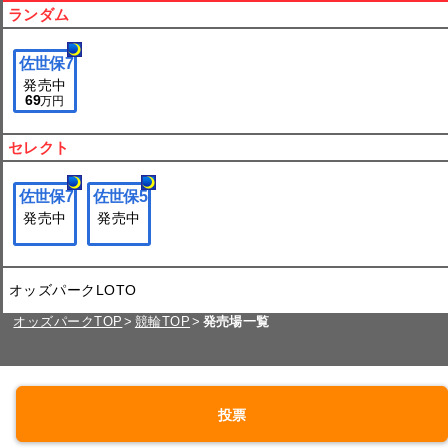
ランダム
佐世保
7
発売中
69
万円
セレクト
佐世保
7
佐世保
5
発売中
発売中
オッズパークLOTO
オッズパークTOP
競輪TOP
発売場一覧
投票