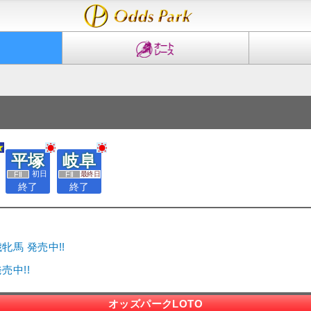
平塚
岐阜
初日
最終日
終了
終了
馬 発売中!!
売中!!
オッズパークLOTO