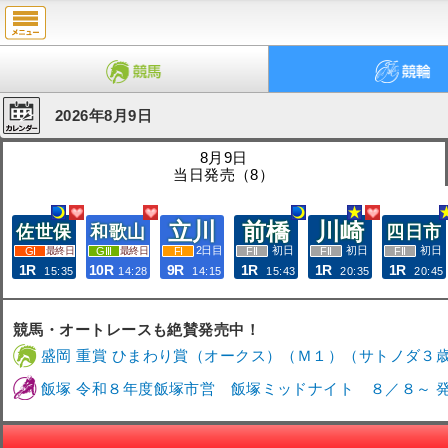
2026年8月9日
8月9日
当日発売（8）
立川
前橋
川崎
佐世保
和歌山
四日市
2日目
初日
初日
初日
最終日
最終日
1R
10R
9R
1R
1R
1R
15:35
14:28
14:15
15:43
20:35
20:45
競馬・オートレースも絶賛発売中！
盛岡 重賞 ひまわり賞（オークス）（Ｍ１）（サトノダ３歳牝
飯塚 令和８年度飯塚市営 飯塚ミッドナイト ８／８～ 発