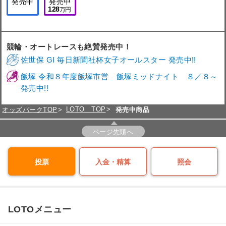
発売中
発売中
128
万円
競輪・オートレースも絶賛発売中！
佐世保 GI 毎日新聞社杯女子オールスター 発売中!!
飯塚 令和８年度飯塚市営 飯塚ミッドナイト ８／８～
発売中!!
LOTO TOP
オッズパークTOP
発売中商品
ページ先頭へ
投票
入金・精算
照会
LOTOメニュー