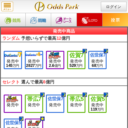
ログイン
発売中商品
ランダム
予想いらずで最高
12
億円
佐賀
7
佐世保
7
発売中
発売中
発売中
発売中
発売中
145
2827
2.6
529
68
万円
万円
億円
万円
万円
セレクト
選んで最高
6
億円
帯広
7
帯広
5
佐賀
5
佐世保
7
発売中
発売中
発売中
発売中
発売中
119
万円
佐世保
5