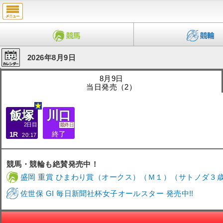
2026年8月9日
8月9日
当日発売（2）
飯塚
川口
2日目
最終日
終了
1R
20:17
競馬・競輪も絶賛発売中！
盛岡 重賞 ひまわり賞（オークス）（Ｍ１）（サトノダ３歳牝
佐世保 GI 毎日新聞社杯女子オールスター 発売中!!