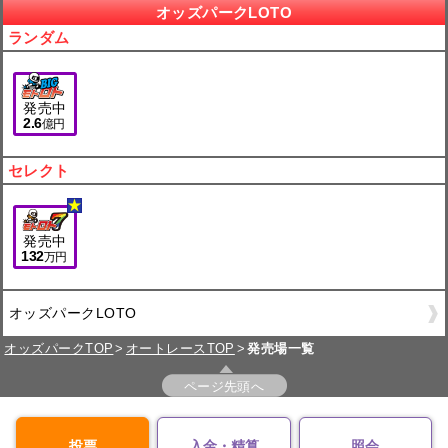
オッズパークLOTO
ランダム
発売中
2.6
億円
セレクト
発売中
132
万円
オッズパークLOTO
オッズパークTOP
オートレースTOP
発売場一覧
ページ先頭へ
投票
入金・精算
照会