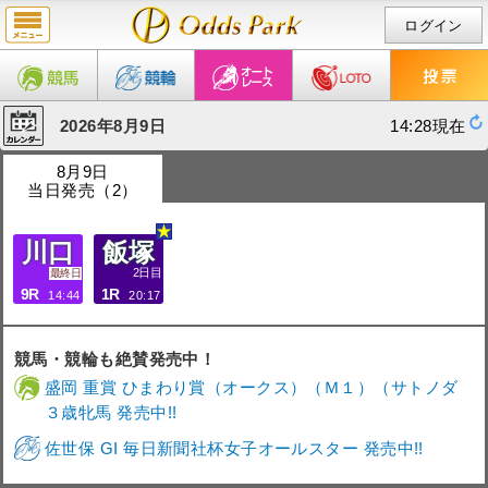
ログイン
2026年8月9日
14:28現在
8月9日
当日発売（2）
川口
飯塚
2日目
最終日
9R
1R
14:44
20:17
競馬・競輪も絶賛発売中！
盛岡 重賞 ひまわり賞（オークス）（Ｍ１）（サトノダ
３歳牝馬 発売中!!
佐世保 GI 毎日新聞社杯女子オールスター 発売中!!