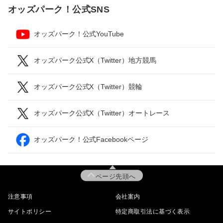
オッズパーク！公式SNS
オッズパーク！公式YouTube
オッズパーク公式X（Twitter）地方競馬
オッズパーク公式X（Twitter）競輪
オッズパーク公式X（Twitter）オートレース
オッズパーク！公式Facebookページ
ページ先頭へ
注意事項
会社案内
サイトポリシー
特定商取引法に基づく表示