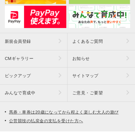
新規会員登録
よくあるご質問
CMギャラリー
お知らせ
ピックアップ
サイトマップ
みんなで育成中
ご意見・ご要望
馬券・車券は20歳になってから程よく楽しむ大人の遊び
公営競技の払戻金の支払を受けた方へ