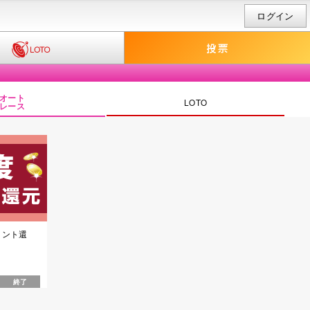
ログイン
オート
LOTO
レース
イント還
終了