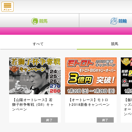
すべて
競馬
【山陽オートレース】若
【オートレース】モトロ
【飯
獅子杯争奪戦（GII）キャ
ト2018新春キャンペーン
ッズ
ンペーン
オー
ンペ
終了
終了