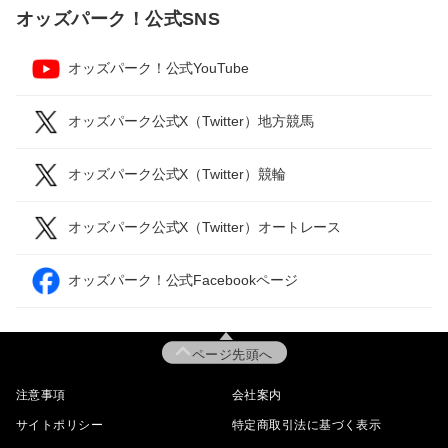
オッズパーク！公式SNS
オッズパーク！公式YouTube
オッズパーク公式X（Twitter）地方競馬
オッズパーク公式X（Twitter）競輪
オッズパーク公式X（Twitter）オートレース
オッズパーク！公式Facebookページ
ページ先頭へ
注意事項
会社案内
サイトポリシー
特定商取引法に基づく表示