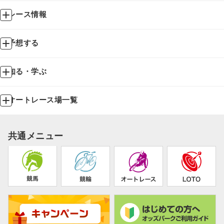
レース情報
予想する
知る・学ぶ
オートレース場一覧
共通メニュー