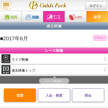
ログイン
過去映像
■2017年6月
翌開催月
レース映像
ライブ映像
過去映像トップ
ページ先頭へ
投票
入金・精算
照会