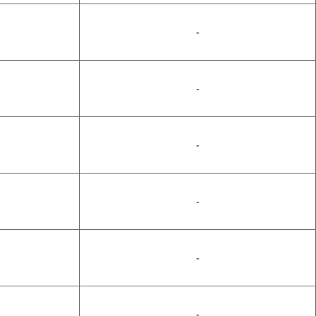
-
-
-
-
-
-