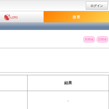
ログイン
前開催
翌開催
結果
-