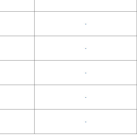
-
-
-
-
-