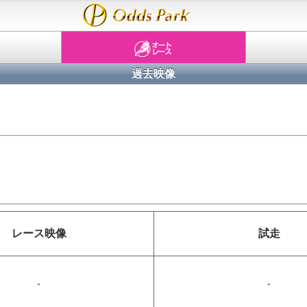
過去映像
レース
映像
試走
-
-