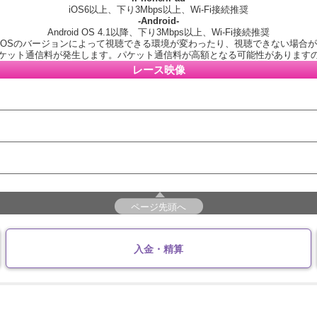
iOS6以上、下り3Mbps以上、Wi-Fi接続推奨
-Android-
Android OS 4.1以降、下り3Mbps以上、Wi-Fi接続推奨
OSのバージョンによって視聴できる環境が変わったり、視聴できない場合
ケット通信料が発生します。パケット通信料が高額となる可能性があります
レース映像
ページ先頭へ
入金・精算