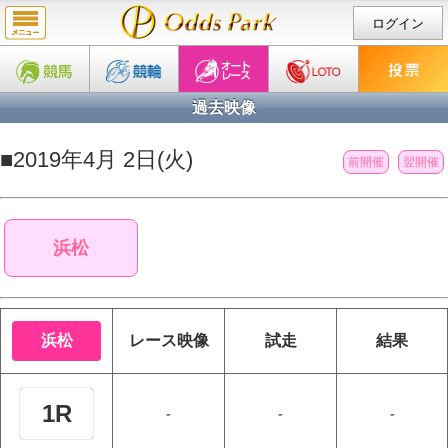
ログイン
過去映像
■2019年4月 2日(火)
前開催
翌開催
浜松
浜松
レース
映像
試走
結果
1R
-
-
-