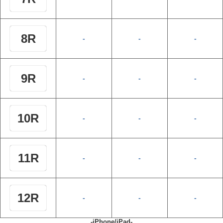
8R
-
-
-
9R
-
-
-
10R
-
-
-
11R
-
-
-
12R
-
-
-
-iPhone/iPad-