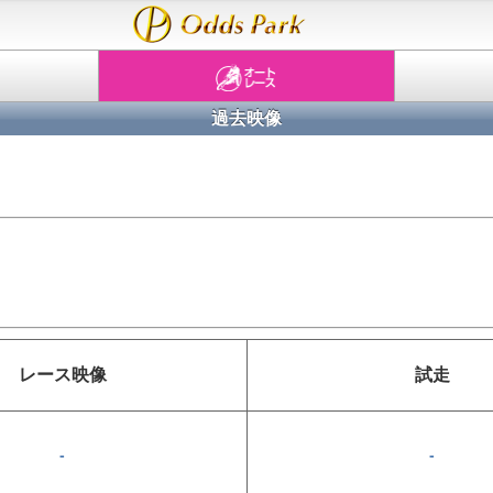
過去映像
レース
映像
試走
-
-