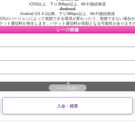
iOS6以上、下り3Mbps以上、Wi-Fi接続推奨
-Android-
Android OS 4.1以降、下り3Mbps以上、Wi-Fi接続推奨
OSのバージョンによって視聴できる環境が変わったり、視聴できない場合
ケット通信料が発生します。パケット通信料が高額となる可能性があります
レース映像
ページ先頭へ
入金・精算