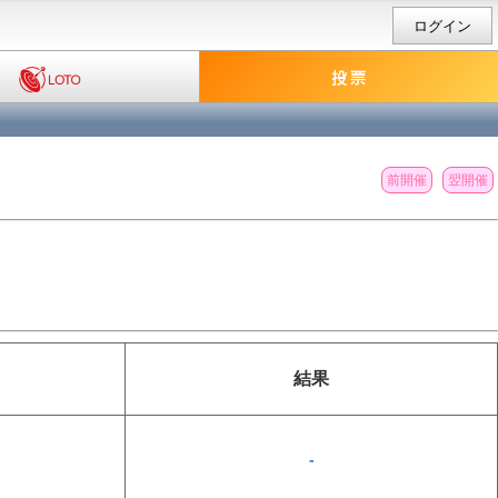
ログイン
前開催
翌開催
結果
-