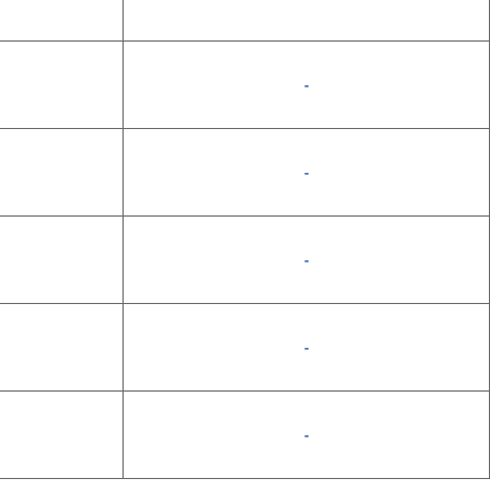
-
-
-
-
-