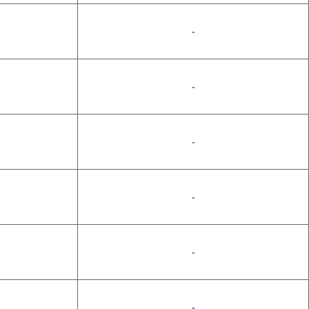
-
-
-
-
-
-