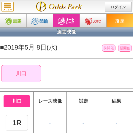
ログイン
過去映像
■2019年5月 8日(水)
前開催
翌開催
川口
川口
レース
映像
試走
結果
1R
-
-
-