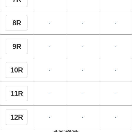
8R
-
-
-
9R
-
-
-
10R
-
-
-
11R
-
-
-
12R
-
-
-
-iPhone/iPad-