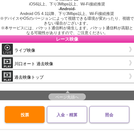
iOS6以上、下り3Mbps以上、Wi-Fi接続推奨
-Android-
Android OS 4.1以降、下り3Mbps以上、Wi-Fi接続推奨
※デバイスやOSのバージョンによって視聴できる環境が変わったり、視聴で
きない場合がございます。
※本サービスには、パケット通信料が発生します。パケット通信料が高額と
なる可能性がありますので、ご注意ください。
レース映像
ライブ映像
川口オート 過去映像
過去映像トップ
ページ先頭へ
投票
入金・精算
照会