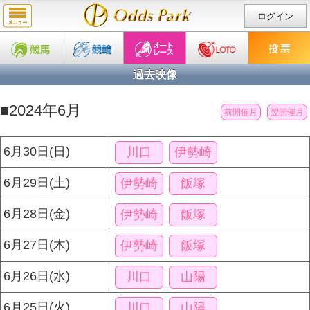
ログイン
過去映像
■2024年6月
前開催月
翌開催月
6月30日(日)
川口
伊勢崎
6月29日(土)
伊勢崎
飯塚
6月28日(金)
伊勢崎
飯塚
6月27日(木)
伊勢崎
飯塚
6月26日(水)
川口
山陽
6月25日(火)
川口
山陽