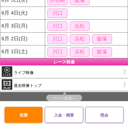
6月 5日(水)
伊勢崎
飯塚
6月 4日(火)
川口
6月 3日(月)
川口
浜松
6月 2日(日)
川口
浜松
飯塚
6月 1日(土)
川口
浜松
飯塚
レース映像
ライブ映像
過去映像トップ
ページ先頭へ
投票
入金・精算
照会