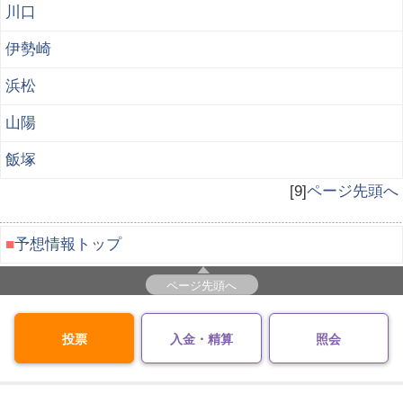
川口
伊勢崎
浜松
山陽
飯塚
[9]
ページ先頭へ
■
予想情報トップ
ページ先頭へ
投票
入金・精算
照会