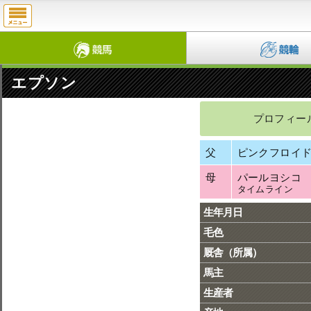
エプソン
プロフィー
父
ピンクフロイ
母
パールヨシコ
タイムライン
生年月日
毛色
厩舎（所属）
馬主
生産者