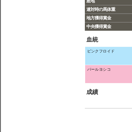
産地
連対時の馬体重
地方獲得賞金
中央獲得賞金
血統
ピンクフロイド
パールヨシコ
成績