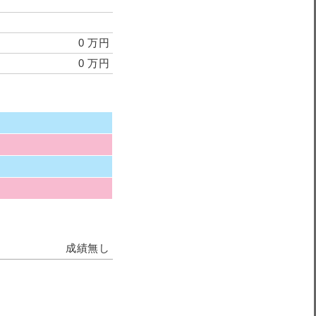
0 万円
0 万円
成績無し