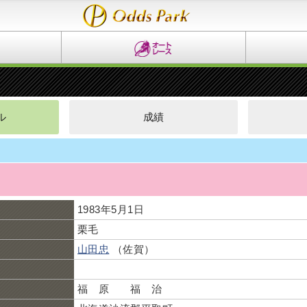
ル
成績
ド
1983年5月1日
栗毛
山田忠
（佐賀）
福 原 福 治