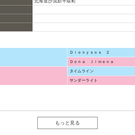
北海道沙流郡平取町
Ｄｉｏｎｙｓｏｓ ２
Ｄｏｎａ Ｊｉｍｅｎａ
タイムライン
サンダーライト
もっと見る