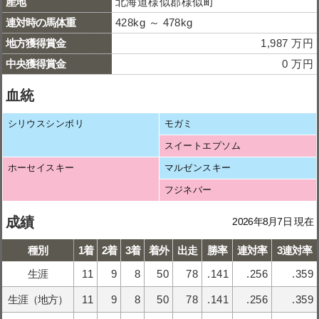
産地
北海道様似郡様似町
連対時の馬体重
428kg ～ 478kg
地方獲得賞金
1,987 万円
中央獲得賞金
0 万円
血統
シリウスシンボリ
モガミ
スイートエプソム
ホーセイスキー
マルゼンスキー
フジネバー
成績
2026年8月7日 現在
種別
1着
2着
3着
着外
出走
勝率
連対率
3連対率
生涯
11
9
8
50
78
.141
.256
.359
生涯（地方）
11
9
8
50
78
.141
.256
.359