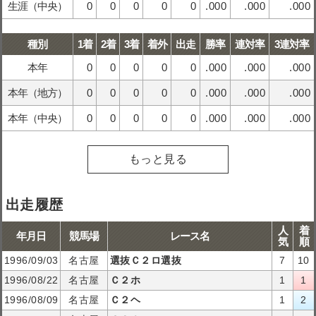
生涯（中央）
0
0
0
0
0
.000
.000
.000
種別
1着
2着
3着
着外
出走
勝率
連対率
3連対率
本年
0
0
0
0
0
.000
.000
.000
本年（地方）
0
0
0
0
0
.000
.000
.000
本年（中央）
0
0
0
0
0
.000
.000
.000
もっと見る
出走履歴
人
着
年月日
競馬場
レース名
気
順
1996/09/03
名古屋
選抜Ｃ２ロ選抜
7
10
1996/08/22
名古屋
Ｃ２ホ
1
1
1996/08/09
名古屋
Ｃ２ヘ
1
2