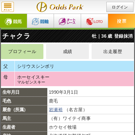
ログイン
チャクラ
牡｜36 歳
登録抹消
プロフィール
成績
出走履歴
父
シリウスシンボリ
母
ホーセイスキー
マルゼンスキー
生年月日
1990年3月1日
毛色
鹿毛
厩舎（所属）
岩瀬裕
（名古屋）
馬主
（有）ワイテイ商事
生産者
ホウセイ牧場