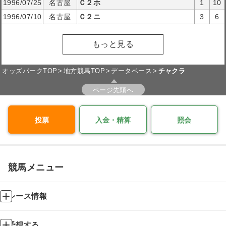
1996/07/25
名古屋
Ｃ２ホ
1
10
1996/07/10
名古屋
Ｃ２ニ
3
6
もっと見る
オッズパークTOP
地方競馬TOP
データベース
チャクラ
ページ先頭へ
投票
入金・精算
照会
競馬メニュー
レース情報
予想する