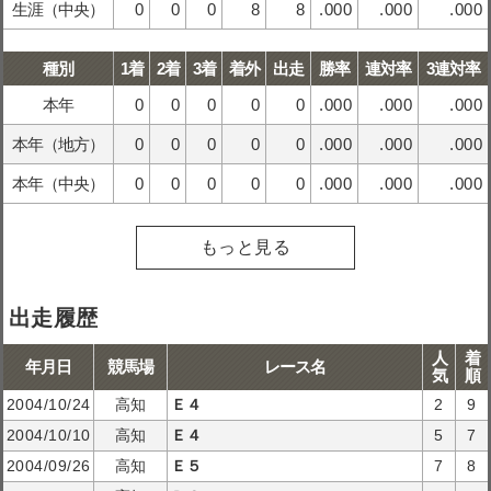
生涯（中央）
0
0
0
8
8
.000
.000
.000
種別
1着
2着
3着
着外
出走
勝率
連対率
3連対率
本年
0
0
0
0
0
.000
.000
.000
本年（地方）
0
0
0
0
0
.000
.000
.000
本年（中央）
0
0
0
0
0
.000
.000
.000
もっと見る
出走履歴
人
着
年月日
競馬場
レース名
気
順
2004/10/24
高知
Ｅ４
2
9
2004/10/10
高知
Ｅ４
5
7
2004/09/26
高知
Ｅ５
7
8