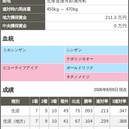
産地
北海道浦河郡浦河町
連対時の馬体重
455kg ～ 470kg
地方獲得賞金
211.3 万円
中央獲得賞金
0 万円
血統
ミホシンザン
シンザン
ナポリジヨオー
ビユーテイフアイブ
ボールドリツク
キチノメイジ
成績
2026年8月8日 現在
種別
1着
2着
3着
着外
出走
勝率
連対率
3連対率
生涯
7
9
10
49
75
.093
.213
.347
生涯（地方）
7
9
10
41
67
.104
.239
.388