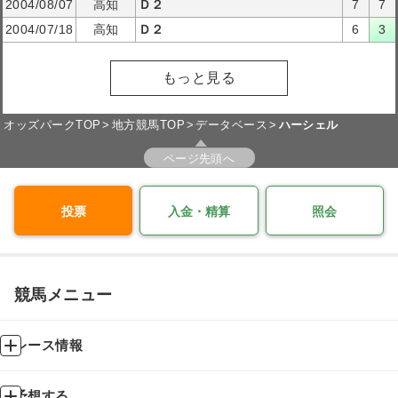
2004/08/07
高知
Ｄ２
7
7
2004/07/18
高知
Ｄ２
6
3
もっと見る
オッズパークTOP
地方競馬TOP
データベース
ハーシェル
ページ先頭へ
投票
入金・精算
照会
競馬メニュー
レース情報
予想する