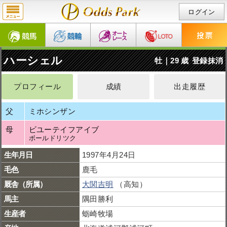
ログイン
ハーシェル
牡｜29 歳
登録抹消
プロフィール
成績
出走履歴
父
ミホシンザン
母
ビユーテイフアイブ
ボールドリツク
生年月日
1997年4月24日
毛色
鹿毛
厩舎（所属）
大関吉明
（高知）
馬主
隅田勝利
生産者
蛎崎牧場