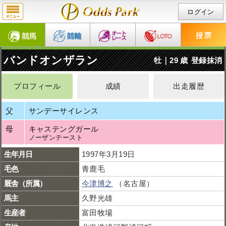
ログイン
バンドオンザラン
牡｜29 歳
登録抹消
プロフィール
成績
出走履歴
父
サンデーサイレンス
母
キャステングガール
ノーザンテースト
生年月日
1997年3月19日
毛色
青鹿毛
厩舎（所属）
今津博之
（名古屋）
馬主
久野光雄
生産者
富田牧場