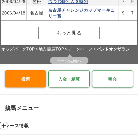
2006/04/26
笠松
つつじ特別Ａ３特別
7
9
名古屋チャレンジカップマーキュ
2006/04/18
名古屋
9
7
リー賞
もっと見る
オッズパークTOP
地方競馬TOP
データベース
バンドオンザラン
ページ先頭へ
投票
入金・精算
照会
競馬メニュー
レース情報