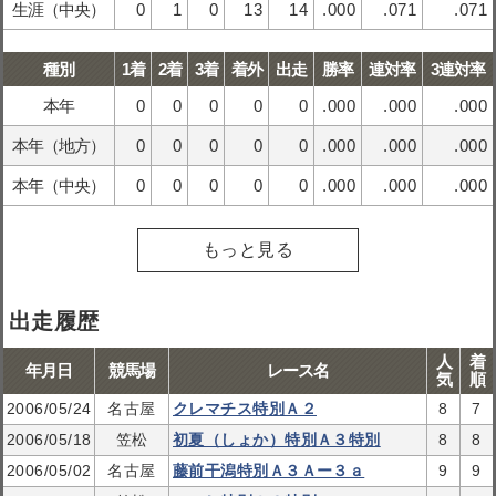
生涯（中央）
0
1
0
13
14
.000
.071
.071
種別
1着
2着
3着
着外
出走
勝率
連対率
3連対率
本年
0
0
0
0
0
.000
.000
.000
本年（地方）
0
0
0
0
0
.000
.000
.000
本年（中央）
0
0
0
0
0
.000
.000
.000
もっと見る
出走履歴
人
着
年月日
競馬場
レース名
気
順
2006/05/24
名古屋
クレマチス特別Ａ２
8
7
2006/05/18
笠松
初夏（しょか）特別Ａ３特別
8
8
2006/05/02
名古屋
藤前干潟特別Ａ３Ａー３ａ
9
9