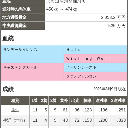
産地
北海道浦河郡浦河町
連対時の馬体重
450kg ～ 474kg
地方獲得賞金
2,998.2 万円
中央獲得賞金
535 万円
血統
サンデーサイレンス
Ｈａｌｏ
Ｗｉｓｈｉｎｇ Ｗｅｌｌ
キャステングガール
ノーザンテースト
タケノフアルコン
成績
2026年8月9日 現在
種別
1着
2着
3着
着外
出走
勝率
連対率
3連対率
生涯
11
5
9
61
86
.128
.186
.291
生涯（地方）
11
4
9
48
72
.153
.208
.333