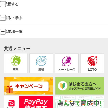
予想する
知る・学ぶ
競馬場一覧
共通メニュー