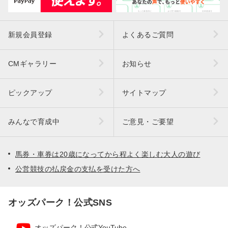
新規会員登録
よくあるご質問
CMギャラリー
お知らせ
ピックアップ
サイトマップ
みんなで育成中
ご意見・ご要望
馬券・車券は20歳になってから程よく楽しむ大人の遊び
公営競技の払戻金の支払を受けた方へ
オッズパーク！公式SNS
オッズパーク！公式YouTube