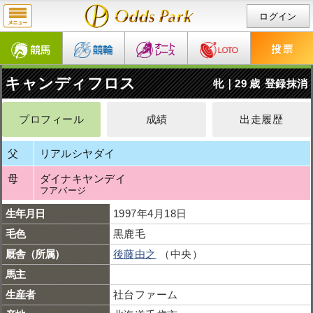
ログイン
キャンディフロス
牝｜29 歳
登録抹消
プロフィール
成績
出走履歴
父
リアルシヤダイ
母
ダイナキヤンデイ
フアバージ
生年月日
1997年4月18日
毛色
黒鹿毛
厩舎（所属）
後藤由之
（中央）
馬主
生産者
社台ファーム