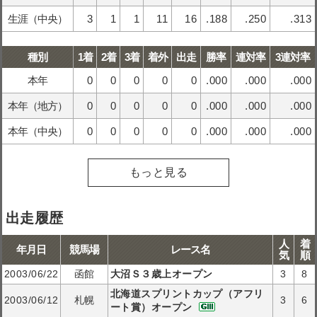
生涯（中央）
3
1
1
11
16
.188
.250
.313
種別
1着
2着
3着
着外
出走
勝率
連対率
3連対率
本年
0
0
0
0
0
.000
.000
.000
本年（地方）
0
0
0
0
0
.000
.000
.000
本年（中央）
0
0
0
0
0
.000
.000
.000
もっと見る
出走履歴
人
着
年月日
競馬場
レース名
気
順
2003/06/22
函館
大沼Ｓ３歳上オープン
3
8
北海道スプリントカップ（アフリ
2003/06/12
札幌
3
6
ート賞）オープン