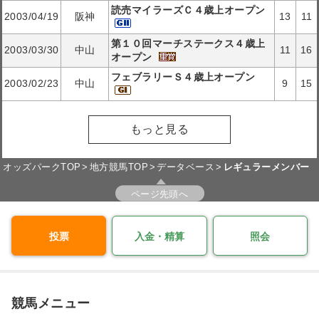
読売マイラーズＣ４歳上オープン
2003/04/19
阪神
13
11
第１０回マーチステークス４歳上
2003/03/30
中山
11
16
オープン
フェブラリーＳ４歳上オープン
2003/02/23
中山
9
15
もっと見る
オッズパークTOP
地方競馬TOP
データベース
レギュラーメンバー
ページ先頭へ
投票
入金・精算
照会
競馬メニュー