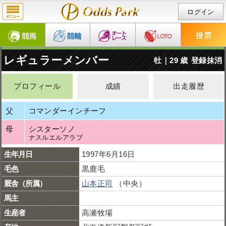
ログイン
レギュラーメンバー
牡｜29 歳
登録抹消
プロフィール
成績
出走履歴
父
コマンダーインチーフ
母
シスターソノ
ナスルエルアラブ
生年月日
1997年6月16日
毛色
黒鹿毛
厩舎（所属）
山本正司
（中央）
馬主
生産者
高瀬牧場