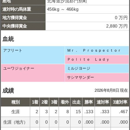
産地
北海道沙流郡門別町
連対時の馬体重
456kg ～ 466kg
地方獲得賞金
0 万円
中央獲得賞金
2,880 万円
血統
アフリート
Ｍｒ． Ｐｒｏｓｐｅｃｔｏｒ
Ｐｏｌｉｔｅ Ｌａｄｙ
ユーワジョイナー
ミルジヨージ
サシマサンダー
成績
2026年8月8日 現在
種別
1着
2着
3着
着外
出走
勝率
連対率
3連対率
生涯
2
3
2
8
15
.133
.333
.467
生涯（地方）
0
0
0
0
0
.000
.000
.000