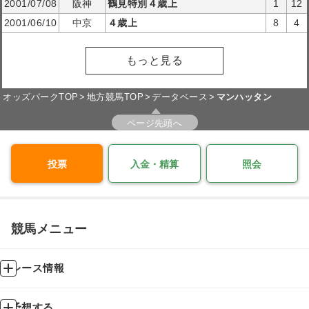
2001/07/08
阪神
鶴見特別４歳上
1
12
2001/06/10
中京
４歳上
8
4
もっと見る
オッズパークTOP
地方競馬TOP
データベース
マンハッタン
ページ先頭へ
投票
入金・精算
照会
競馬メニュー
レース情報
予想する