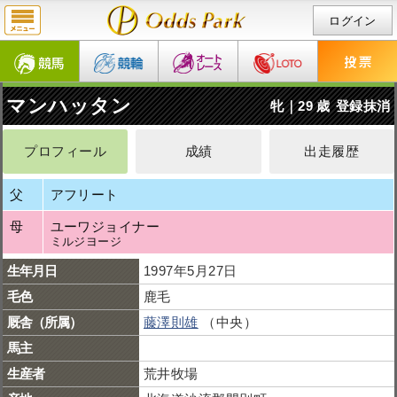
ログイン
マンハッタン
牝｜29 歳
登録抹消
プロフィール
成績
出走履歴
父
アフリート
母
ユーワジョイナー
ミルジヨージ
生年月日
1997年5月27日
毛色
鹿毛
厩舎（所属）
藤澤則雄
（中央）
馬主
生産者
荒井牧場