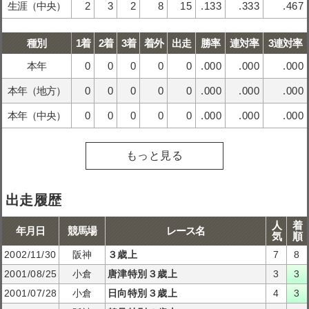
生涯（中央）
2
3
2
8
15
.133
.333
.467
種別
1着
2着
3着
着外
出走
勝率
連対率
3連対率
本年
0
0
0
0
0
.000
.000
.000
本年（地方）
0
0
0
0
0
.000
.000
.000
本年（中央）
0
0
0
0
0
.000
.000
.000
もっと見る
出走履歴
人
着
年月日
競馬場
レース名
気
順
2002/11/30
阪神
３歳上
7
8
2001/08/25
小倉
唐津特別３歳上
3
3
2001/07/28
小倉
日向特別３歳上
4
3