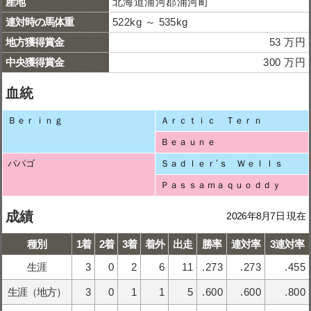
産地
北海道浦河郡浦河町
連対時の馬体重
522kg ～ 535kg
地方獲得賞金
53 万円
中央獲得賞金
300 万円
血統
Ｂｅｒｉｎｇ
Ａｒｃｔｉｃ Ｔｅｒｎ
Ｂｅａｕｎｅ
パパゴ
Ｓａｄｌｅｒ’ｓ Ｗｅｌｌｓ
Ｐａｓｓａｍａｑｕｏｄｄｙ
成績
2026年8月7日 現在
種別
1着
2着
3着
着外
出走
勝率
連対率
3連対率
生涯
3
0
2
6
11
.273
.273
.455
生涯（地方）
3
0
1
1
5
.600
.600
.800