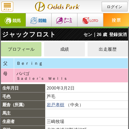
ログイン
ジャックフロスト
セン｜26 歳
登録抹消
プロフィール
成績
出走履歴
父
Ｂｅｒｉｎｇ
母
パパゴ
Ｓａｄｌｅｒ’ｓ Ｗｅｌｌｓ
生年月日
2000年3月2日
毛色
芦毛
厩舎（所属）
岩戸孝樹
（中央）
馬主
生産者
三嶋牧場