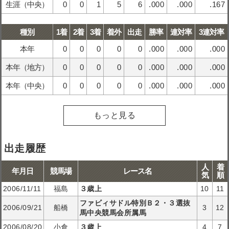
生涯（中央）
0
0
1
5
6
.000
.000
.167
種別
1着
2着
3着
着外
出走
勝率
連対率
3連対率
本年
0
0
0
0
0
.000
.000
.000
本年（地方）
0
0
0
0
0
.000
.000
.000
本年（中央）
0
0
0
0
0
.000
.000
.000
もっと見る
出走履歴
人
着
年月日
競馬場
レース名
気
順
2006/11/11
福島
３歳上
10
11
ファビィサドル特別Ｂ２・３選抜
2006/09/21
船橋
3
12
馬中央競馬会所属馬
2006/08/20
小倉
３歳上
4
7