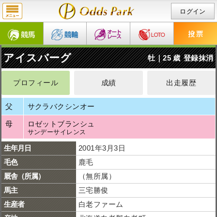
ログイン
アイスバーグ
牡｜25 歳
登録抹消
プロフィール
成績
出走履歴
父
サクラバクシンオー
母
ロゼットブランシュ
サンデーサイレンス
生年月日
2001年3月3日
毛色
鹿毛
厩舎（所属）
（無所属）
馬主
三宅勝俊
生産者
白老ファーム