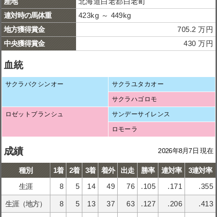
産地
北海道白老郡白老町
連対時の馬体重
423kg ～ 449kg
地方獲得賞金
705.2 万円
中央獲得賞金
430 万円
血統
サクラバクシンオー
サクラユタカオー
サクラハゴロモ
ロゼットブランシュ
サンデーサイレンス
ロモーラ
成績
2026年8月7日 現在
種別
1着
2着
3着
着外
出走
勝率
連対率
3連対率
生涯
8
5
14
49
76
.105
.171
.355
生涯（地方）
8
5
13
37
63
.127
.206
.413