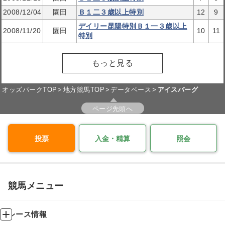
2008/12/04
園田
Ｂ１二３歳以上特別
12
9
デイリー昆陽特別Ｂ１一３歳以上
2008/11/20
園田
10
11
特別
もっと見る
オッズパークTOP
地方競馬TOP
データベース
アイスバーグ
ページ先頭へ
投票
入金・精算
照会
競馬メニュー
レース情報