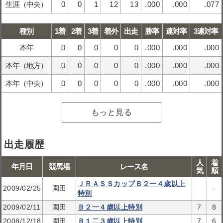
生涯（中央）
0
0
1
12
13
.000
.000
.077
種別
1着
2着
3着
着外
出走
勝率
連対率
3連対率
本年
0
0
0
0
0
.000
.000
.000
本年（地方）
0
0
0
0
0
.000
.000
.000
本年（中央）
0
0
0
0
0
.000
.000
.000
もっと見る
出走履歴
人
着
年月日
競馬場
レース名
気
順
ＪＲＡＳＳカップＢ２一４歳以上
2009/02/25
園田
-
特別
2009/02/11
園田
Ｂ２一４歳以上特別
7
8
2008/12/18
園田
Ｂ１二３歳以上特別
7
6