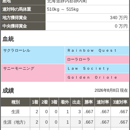
産地
北海道静内郡静内町
連対時の馬体重
510kg ～ 515kg
地方獲得賞金
340 万円
中央獲得賞金
0 万円
血統
サクラローレル
Ｒａｉｎｂｏｗ Ｑｕｅｓｔ
ローラローラ
サニーモーニング
Ｌａｗ Ｓｏｃｉｅｔｙ
Ｇｏｌｄｅｎ Ｏｒｉｏｌｅ
成績
2026年8月8日 現在
種別
1着
2着
3着
着外
出走
勝率
連対率
3連対率
生涯
2
0
0
1
3
.667
.667
.667
生涯（地方）
2
0
0
1
3
.667
.667
.667