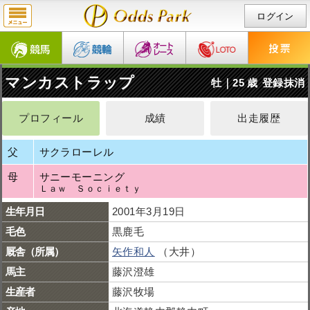
ログイン
マンカストラップ
牡｜25 歳
登録抹消
プロフィール
成績
出走履歴
父
サクラローレル
母
サニーモーニング
Ｌａｗ Ｓｏｃｉｅｔｙ
生年月日
2001年3月19日
毛色
黒鹿毛
厩舎（所属）
矢作和人
（大井）
馬主
藤沢澄雄
生産者
藤沢牧場