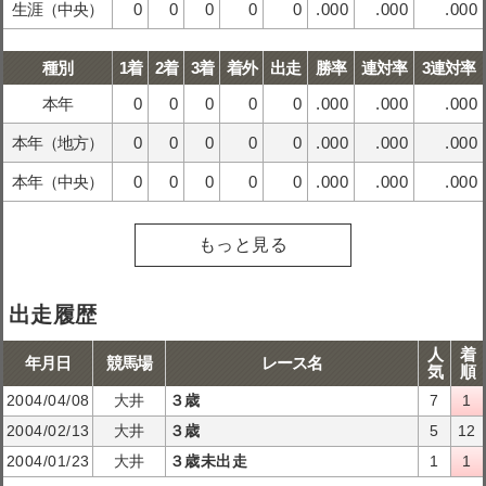
生涯（中央）
0
0
0
0
0
.000
.000
.000
種別
1着
2着
3着
着外
出走
勝率
連対率
3連対率
本年
0
0
0
0
0
.000
.000
.000
本年（地方）
0
0
0
0
0
.000
.000
.000
本年（中央）
0
0
0
0
0
.000
.000
.000
もっと見る
出走履歴
人
着
年月日
競馬場
レース名
気
順
2004/04/08
大井
３歳
7
1
2004/02/13
大井
３歳
5
12
2004/01/23
大井
３歳未出走
1
1