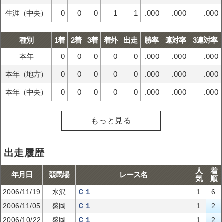
生涯（中央）
0
0
0
1
1
.000
.000
.000
種別
1着
2着
3着
着外
出走
勝率
連対率
3連対率
本年
0
0
0
0
0
.000
.000
.000
本年（地方）
0
0
0
0
0
.000
.000
.000
本年（中央）
0
0
0
0
0
.000
.000
.000
もっと見る
出走履歴
人
着
年月日
競馬場
レース名
気
順
2006/11/19
水沢
Ｃ１
1
6
2006/11/05
盛岡
Ｃ１
1
2
2006/10/22
盛岡
Ｃ１
1
2