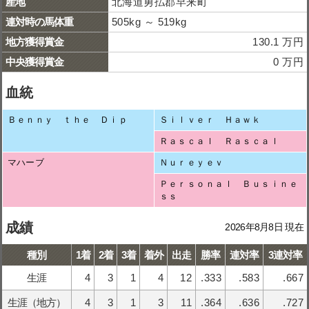
産地
北海道勇払郡早来町
連対時の馬体重
505kg ～ 519kg
地方獲得賞金
130.1 万円
中央獲得賞金
0 万円
血統
Ｂｅｎｎｙ ｔｈｅ Ｄｉｐ
Ｓｉｌｖｅｒ Ｈａｗｋ
Ｒａｓｃａｌ Ｒａｓｃａｌ
マハーブ
Ｎｕｒｅｙｅｖ
Ｐｅｒｓｏｎａｌ Ｂｕｓｉｎｅ
ｓｓ
成績
2026年8月8日 現在
種別
1着
2着
3着
着外
出走
勝率
連対率
3連対率
生涯
4
3
1
4
12
.333
.583
.667
生涯（地方）
4
3
1
3
11
.364
.636
.727