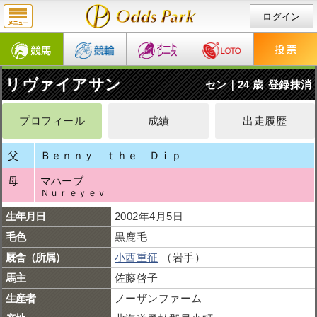
ログイン
リヴァイアサン
セン｜24 歳
登録抹消
プロフィール
成績
出走履歴
父
Ｂｅｎｎｙ ｔｈｅ Ｄｉｐ
母
マハーブ
Ｎｕｒｅｙｅｖ
生年月日
2002年4月5日
毛色
黒鹿毛
厩舎（所属）
小西重征
（岩手）
馬主
佐藤啓子
生産者
ノーザンファーム