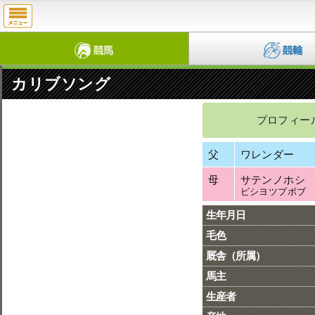
カリブソング
プロフィー
父
ワレンダー
母
サテンノホシ
ビシヨツプボブ
生年月日
毛色
厩舎（所属）
馬主
生産者