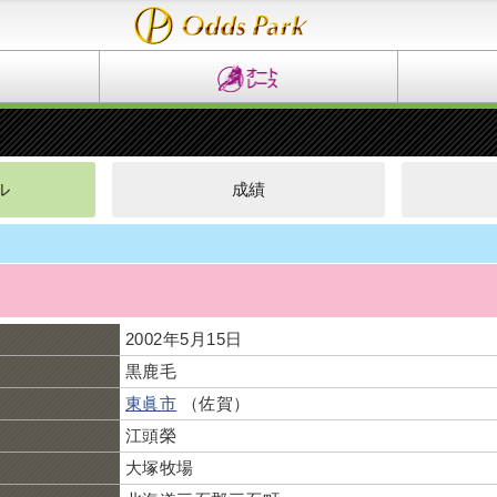
ル
成績
2002年5月15日
黒鹿毛
東眞市
（佐賀）
江頭榮
大塚牧場