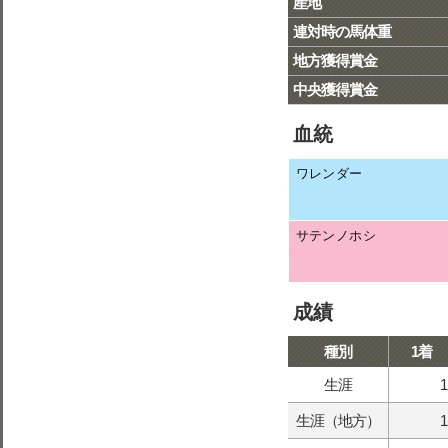
産地
連対時の馬体重
地方獲得賞金
中央獲得賞金
血統
ワレンダー
サテンノホシ
成績
種別
1着
生涯
1
生涯（地方）
1