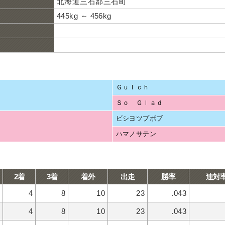
北海道三石郡三石町
445kg ～ 456kg
Ｇｕｌｃｈ
Ｓｏ Ｇｌａｄ
ビシヨツプボブ
ハマノサテン
2着
3着
着外
出走
勝率
連対
4
8
10
23
.043
4
8
10
23
.043