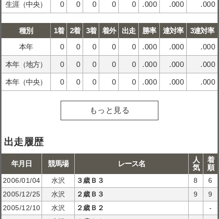
生涯（中央）
0
0
0
0
0
.000
.000
.000
種別
1着
2着
3着
着外
出走
勝率
連対率
3連対率
本年
0
0
0
0
0
.000
.000
.000
本年（地方）
0
0
0
0
0
.000
.000
.000
本年（中央）
0
0
0
0
0
.000
.000
.000
もっと見る
出走履歴
人
着
年月日
競馬場
レース名
気
順
2006/01/04
水沢
３歳Ｂ３
8
6
2005/12/25
水沢
２歳Ｂ３
9
9
2005/12/10
水沢
２歳Ｂ２
-