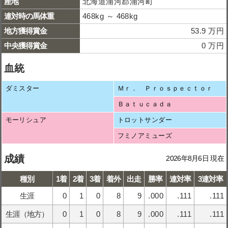
産地
北海道浦河郡浦河町
連対時の馬体重
468kg ～ 468kg
地方獲得賞金
53.9 万円
中央獲得賞金
0 万円
血統
ダミスター
Ｍｒ． Ｐｒｏｓｐｅｃｔｏｒ
Ｂａｔｕｃａｄａ
モーリシュア
トロットサンダー
フミノアミューズ
成績
2026年8月6日 現在
種別
1着
2着
3着
着外
出走
勝率
連対率
3連対率
生涯
0
1
0
8
9
.000
.111
.111
生涯（地方）
0
1
0
8
9
.000
.111
.111