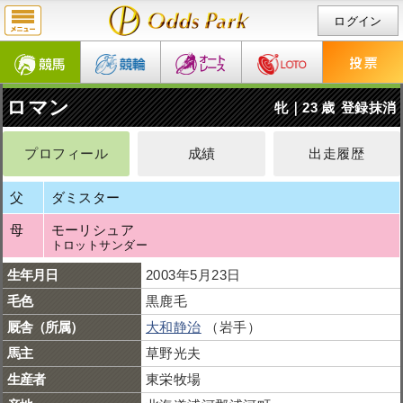
ログイン
ロマン
牝｜23 歳
登録抹消
プロフィール
成績
出走履歴
父
ダミスター
母
モーリシュア
トロットサンダー
生年月日
2003年5月23日
毛色
黒鹿毛
厩舎（所属）
大和静治
（岩手）
馬主
草野光夫
生産者
東栄牧場