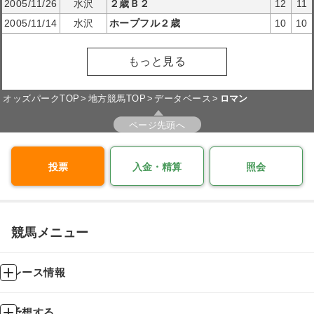
2005/11/26
水沢
２歳Ｂ２
12
11
2005/11/14
水沢
ホープフル２歳
10
10
もっと見る
オッズパークTOP
地方競馬TOP
データベース
ロマン
ページ先頭へ
投票
入金・精算
照会
競馬メニュー
レース情報
予想する