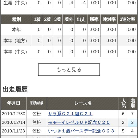
生涯（中央）
0
0
0
4
4
.000
.000
.000
種別
1着
2着
3着
着外
出走
勝率
連対率
3連対率
本年
0
0
0
0
0
.000
.000
.000
本年（地方）
0
0
0
0
0
.000
.000
.000
本年（中央）
0
0
0
0
0
.000
.000
.000
もっと見る
出走履歴
人
着
年月日
競馬場
レース名
気
順
2010/12/30
笠松
サラ系Ｃ２１組Ｃ２１
6
7
2010/12/14
笠松
モモーイレベルＵＰ記念Ｃ２５
2
2
2010/11/23
笠松
いつき１歳バースデー記念Ｃ２３
5
4