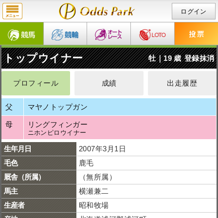
ログイン
トップウイナー
牡｜19 歳
登録抹消
プロフィール
成績
出走履歴
父
マヤノトップガン
母
リングフィンガー
ニホンピロウイナー
生年月日
2007年3月1日
毛色
鹿毛
厩舎（所属）
（無所属）
馬主
横瀬兼二
生産者
昭和牧場