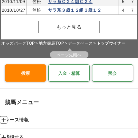
2010/11/09
笠松
サラ系Ｃ２４組Ｃ２４
5
7
2010/10/27
笠松
サラ系３歳１２組３歳１２
4
7
もっと見る
オッズパークTOP
地方競馬TOP
データベース
トップウイナー
ページ先頭へ
投票
入金・精算
照会
競馬メニュー
レース情報
予想する