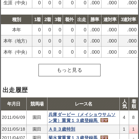
生涯（中央）
0
0
0
0
0
.000
.000
.000
種別
1着
2着
3着
着外
出走
勝率
連対率
3連対率
本年
0
0
0
0
0
.000
.000
.000
本年（地方）
0
0
0
0
0
.000
.000
.000
本年（中央）
0
0
0
0
0
.000
.000
.000
もっと見る
出走履歴
人
着
年月日
競馬場
レース名
気
順
兵庫ダービー（メイショウサムソ
2011/06/09
園田
4
8
ン賞）重賞１３歳登録馬
2011/05/18
園田
ＡＢ３歳特別
1
1
2011/04/07
園田
菊水賞重賞１３歳登録馬
-