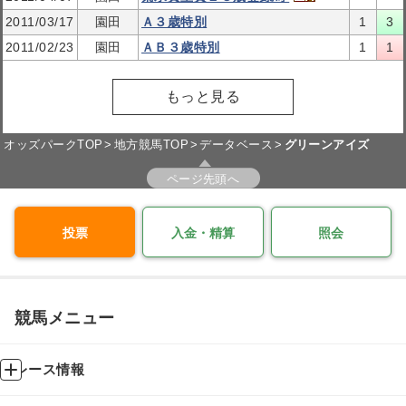
2011/03/17
園田
Ａ３歳特別
1
3
2011/02/23
園田
ＡＢ３歳特別
1
1
もっと見る
オッズパークTOP
地方競馬TOP
データベース
グリーンアイズ
ページ先頭へ
投票
入金・精算
照会
競馬メニュー
レース情報