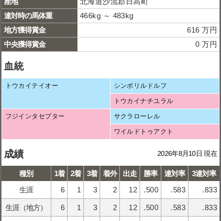
産地
北海道沙流郡日高町
連対時の馬体重
466kg ～ 483kg
地方獲得賞金
616 万円
中央獲得賞金
0 万円
血統
トウカイテイオー
シンボリルドルフ
トウカイナチユラル
フジインタセプター
サクラローレル
ワイルドトゥアクト
成績
2026年8月10日 現在
種別
1着
2着
3着
着外
出走
勝率
連対率
3連対率
生涯
6
1
3
2
12
.500
.583
.833
生涯（地方）
6
1
3
2
12
.500
.583
.833