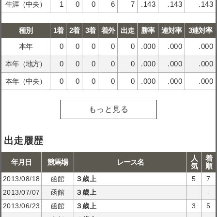
生涯（中央）
1
0
0
6
7
.143
.143
.143
種別
1着
2着
3着
着外
出走
勝率
連対率
3連対率
本年
0
0
0
0
0
.000
.000
.000
本年（地方）
0
0
0
0
0
.000
.000
.000
本年（中央）
0
0
0
0
0
.000
.000
.000
もっと見る
出走履歴
人
着
年月日
競馬場
レース名
気
順
2013/08/18
函館
３歳上
5
7
2013/07/07
函館
３歳上
-
2013/06/23
函館
３歳上
3
5