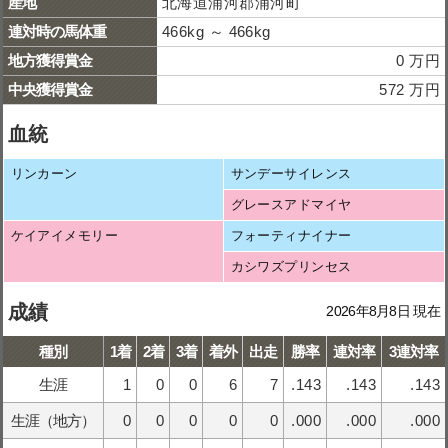
産地
北海道浦河郡浦河町
連対時の馬体重
466kg ～ 466kg
地方獲得賞金
0 万円
中央獲得賞金
572 万円
血統
リンカーン
サンデーサイレンス
グレースアドマイヤ
ケイアイメモリー
フォーティナイナー
カシワズプリンセス
成績
2026年8月8日 現在
種別
1着
2着
3着
着外
出走
勝率
連対率
3連対率
生涯
1
0
0
6
7
.143
.143
.143
生涯（地方）
0
0
0
0
0
.000
.000
.000