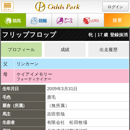
ログイン
フリップフロップ
牝｜17 歳
登録抹消
プロフィール
成績
出走履歴
父
リンカーン
母
ケイアイメモリー
フォーティナイナー
生年月日
2009年3月31日
毛色
鹿毛
厩舎（所属）
（無所属）
馬主
吉田哲哉
生産者
有限会社 松田牧場