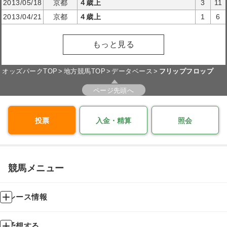
2013/05/18
京都
４歳上
3
11
2013/04/21
京都
４歳上
1
6
もっと見る
オッズパークTOP
地方競馬TOP
データベース
フリップフロップ
ページ先頭へ
投票
入金・精算
照会
競馬メニュー
レース情報
予想する