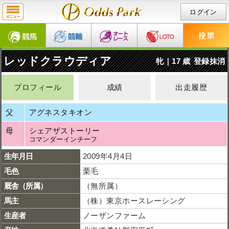
ログイン
レッドクラウディア
牝｜17 歳
登録抹消
プロフィール
成績
出走履歴
父
アグネスタキオン
母
シェアザストーリー
コマンダーインチーフ
生年月日
2009年4月4日
毛色
栗毛
厩舎（所属）
（無所属）
馬主
（株）東京ホースレーシング
生産者
ノーザンファーム