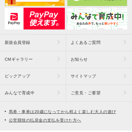
新規会員登録
よくあるご質問
CMギャラリー
お知らせ
ピックアップ
サイトマップ
みんなで育成中
ご意見・ご要望
馬券・車券は20歳になってから程よく楽しむ大人の遊び
公営競技の払戻金の支払を受けた方へ