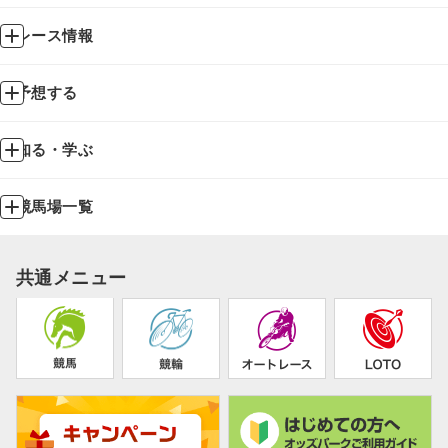
レース情報
予想する
知る・学ぶ
競馬場一覧
共通メニュー