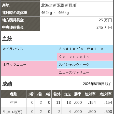
産地
北海道新冠郡新冠町
連対時の馬体重
462kg ～ 466kg
地方獲得賞金
25 万円
中央獲得賞金
245 万円
血統
オペラハウス
Ｓａｄｌｅｒ’ｓ Ｗｅｌｌｓ
Ｃｏｌｏｒｓｐｉｎ
ホワッツニュー
スペシャルウィーク
ニュースヴァリュー
成績
2026年8月9日 現在
種別
1着
2着
3着
着外
出走
勝率
連対率
3連対率
生涯
0
2
0
11
13
.000
.154
.154
生涯（地方）
0
2
0
2
4
.000
.500
.500