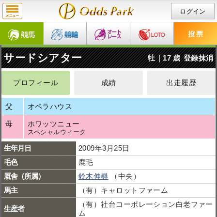
ログイン
サードシアター
牡｜17 歳
登録抹消
プロフィール
成績
出走履歴
父
オペラハウス
母
ホワッツニュー
スペシャルウィーク
生年月日
2009年3月25日
毛色
鹿毛
厩舎（所属）
鈴木伸尋
（中央）
馬主
（有）キャロットファーム
（有）社台コーポレーション白老ファー
生産者
ム