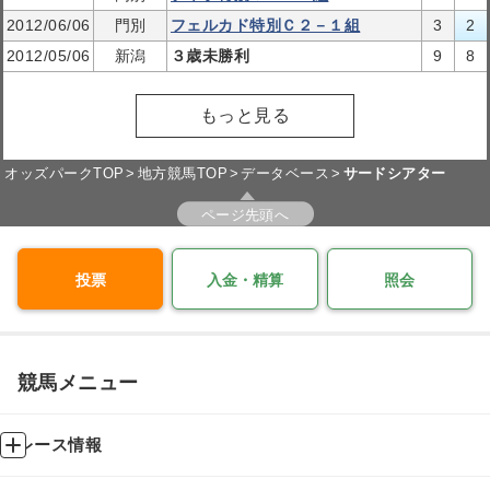
2012/06/06
門別
フェルカド特別Ｃ２－１組
3
2
2012/05/06
新潟
３歳未勝利
9
8
もっと見る
オッズパークTOP
地方競馬TOP
データベース
サードシアター
ページ先頭へ
投票
入金・精算
照会
競馬メニュー
レース情報