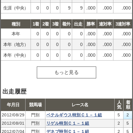
生涯（中央）
0
0
0
9
9
.000
.000
.000
種別
1着
2着
3着
着外
出走
勝率
連対率
3連対率
本年
0
0
0
0
0
.000
.000
.000
本年（地方）
0
0
0
0
0
.000
.000
.000
本年（中央）
0
0
0
0
0
.000
.000
.000
もっと見る
出走履歴
人
着
年月日
競馬場
レース名
気
順
2012/08/29
門別
ベテルギウス特別Ｃ１－１組
5
2
2012/08/01
門別
リゲル特別Ｃ１－１組
2
5
2012/07/04
門別
デネブ特別Ｃ１－１組
2
5