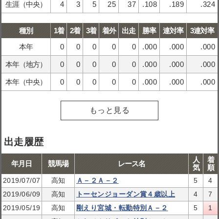
生涯（中央）
4
3
5
25
37
.108
.189
.324
種別
1着
2着
3着
着外
出走
勝率
連対率
3連対率
本年
0
0
0
0
0
.000
.000
.000
本年（地方）
0
0
0
0
0
.000
.000
.000
本年（中央）
0
0
0
0
0
.000
.000
.000
もっと見る
出走履歴
人
着
年月日
競馬場
レース名
気
順
2019/07/07
高知
Ａ－２Ａ－２
5
4
2019/06/09
高知
トーセンジョーダン賞４歳以上
4
7
2019/05/19
高知
剛えり宮城・転勤特別Ａ－２
5
1