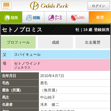
ログイン
セトノプロミス
牡｜16 歳
登録抹消
プロフィール
成績
出走履歴
父
スパイキュール
母
セトノウインド
ジェネラス
生年月日
2010年4月7日
毛色
鹿毛
厩舎（所属）
（無所属）
馬主
中山純子
生産者
滝本 健二