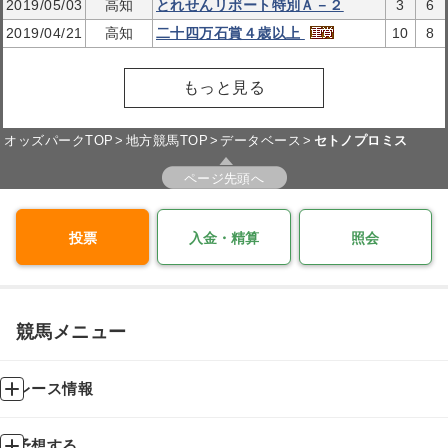
2019/05/03
高知
とれせんリポート特別Ａ－２
3
6
2019/04/21
高知
二十四万石賞４歳以上
10
8
もっと見る
オッズパークTOP
地方競馬TOP
データベース
セトノプロミス
ページ先頭へ
投票
入金・精算
照会
競馬メニュー
レース情報
予想する