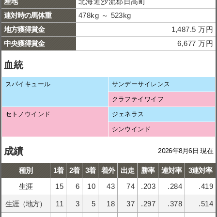
産地
北海道沙流郡日高町
連対時の馬体重
478kg ～ 523kg
地方獲得賞金
1,487.5 万円
中央獲得賞金
6,677 万円
血統
スパイキュール
サンデーサイレンス
クラフテイワイフ
セトノウインド
ジェネラス
シンウインド
成績
2026年8月6日 現在
種別
1着
2着
3着
着外
出走
勝率
連対率
3連対率
生涯
15
6
10
43
74
.203
.284
.419
生涯（地方）
11
3
5
18
37
.297
.378
.514