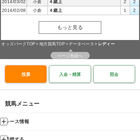
2014/03/02
小倉
４歳上
2
2
2014/02/08
小倉
４歳上
1
2
もっと見る
オッズパークTOP
地方競馬TOP
データベース
レディー
ページ先頭へ
投票
入金・精算
照会
競馬メニュー
レース情報
予想する