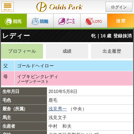
ログイン
レディー
牝｜16 歳
登録抹消
プロフィール
成績
出走履歴
父
ゴールドヘイロー
母
イブキピンクレディ
ノーザンテースト
生年月日
2010年5月8日
毛色
鹿毛
厩舎（所属）
浅見秀一
（中央）
馬主
浅見文子
生産者
中村 和夫