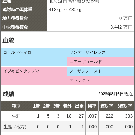
産地
北海道日高郡新ひだか町
連対時の馬体重
418kg ～ 430kg
地方獲得賞金
0 万円
中央獲得賞金
3,442 万円
血統
ゴールドヘイロー
サンデーサイレンス
ニアーザゴールド
イブキピンクレディ
ノーザンテースト
アトラクト
成績
2026年8月6日 現在
種別
1着
2着
3着
着外
出走
勝率
連対率
3連対率
生涯
1
5
3
18
27
.037
.222
.333
生涯（地方）
0
0
0
1
1
.000
.000
.000