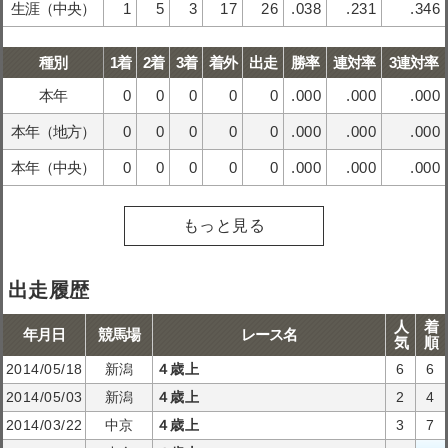
生涯（中央）
1
5
3
17
26
.038
.231
.346
種別
1着
2着
3着
着外
出走
勝率
連対率
3連対率
本年
0
0
0
0
0
.000
.000
.000
本年（地方）
0
0
0
0
0
.000
.000
.000
本年（中央）
0
0
0
0
0
.000
.000
.000
もっと見る
出走履歴
人
着
年月日
競馬場
レース名
気
順
2014/05/18
新潟
４歳上
6
6
2014/05/03
新潟
４歳上
2
4
2014/03/22
中京
４歳上
3
7