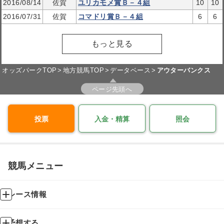
2016/08/14
佐賀
ユリカモメ賞Ｂ－４組
10
10
2016/07/31
佐賀
コマドリ賞Ｂ－４組
6
6
もっと見る
オッズパークTOP
地方競馬TOP
データベース
アウターバンクス
ページ先頭へ
投票
入金・精算
照会
競馬メニュー
レース情報
予想する