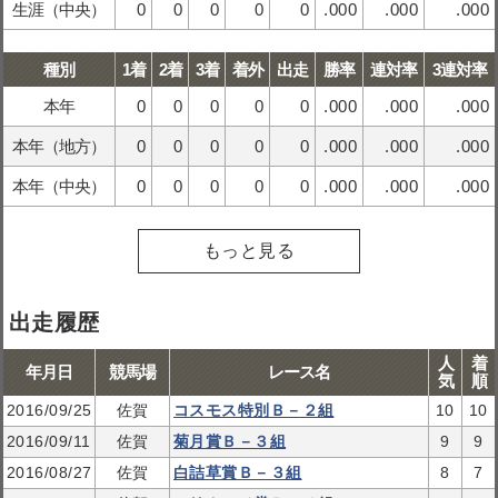
生涯（中央）
0
0
0
0
0
.000
.000
.000
種別
1着
2着
3着
着外
出走
勝率
連対率
3連対率
本年
0
0
0
0
0
.000
.000
.000
本年（地方）
0
0
0
0
0
.000
.000
.000
本年（中央）
0
0
0
0
0
.000
.000
.000
もっと見る
出走履歴
人
着
年月日
競馬場
レース名
気
順
2016/09/25
佐賀
コスモス特別Ｂ－２組
10
10
2016/09/11
佐賀
菊月賞Ｂ－３組
9
9
2016/08/27
佐賀
白詰草賞Ｂ－３組
8
7