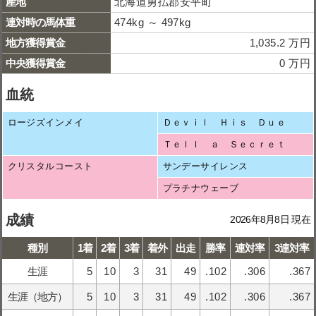
産地
北海道勇払郡安平町
連対時の馬体重
474kg ～ 497kg
地方獲得賞金
1,035.2 万円
中央獲得賞金
0 万円
血統
ロージズインメイ
Ｄｅｖｉｌ Ｈｉｓ Ｄｕｅ
Ｔｅｌｌ ａ Ｓｅｃｒｅｔ
クリスタルコースト
サンデーサイレンス
プラチナウェーブ
成績
2026年8月8日 現在
種別
1着
2着
3着
着外
出走
勝率
連対率
3連対率
生涯
5
10
3
31
49
.102
.306
.367
生涯（地方）
5
10
3
31
49
.102
.306
.367