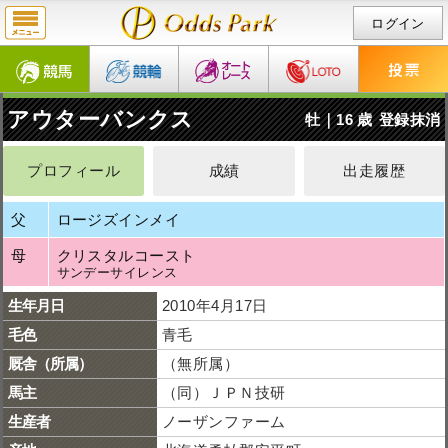
ログイン
アウターバンクス
牡｜16 歳
登録抹消
プロフィール
成績
出走履歴
父
ロージズインメイ
母
クリスタルコースト
サンデーサイレンス
生年月日
2010年4月17日
毛色
青毛
厩舎（所属）
（無所属）
馬主
（同）ＪＰＮ技研
生産者
ノーザンファーム