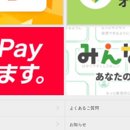
よくあるご質問
お知らせ