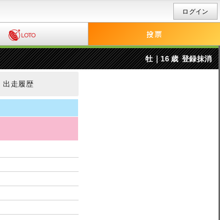
ログイン
牡｜16 歳
登録抹消
出走履歴