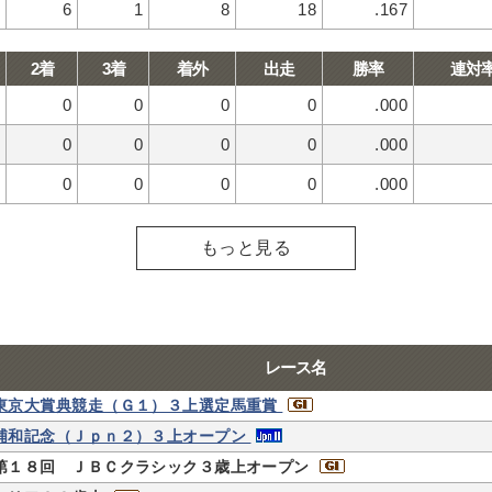
6
1
8
18
.167
2着
3着
着外
出走
勝率
連対
0
0
0
0
.000
0
0
0
0
.000
0
0
0
0
.000
もっと見る
レース名
東京大賞典競走（Ｇ１）３上選定馬重賞
浦和記念（Ｊｐｎ２）３上オープン
第１８回 ＪＢＣクラシック３歳上オープン