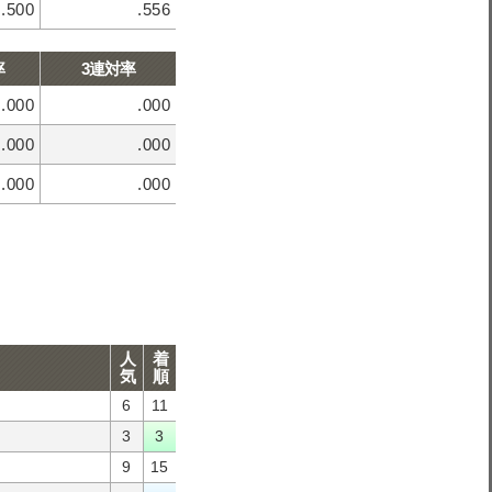
.500
.556
率
3連対率
.000
.000
.000
.000
.000
.000
人
着
気
順
6
11
3
3
9
15