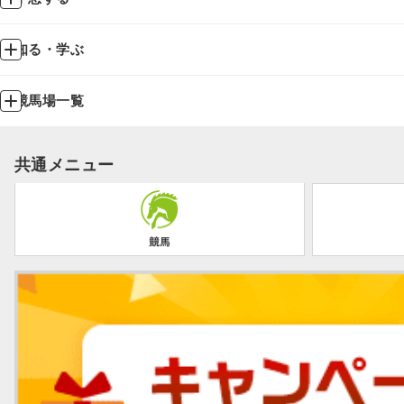
知る・学ぶ
競馬場一覧
共通メニュー