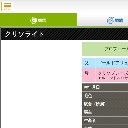
クリソライト
プロフィー
父
ゴールドアリ
母
クリソプレー
エルコンドルパ
生年月日
毛色
厩舎（所属）
馬主
生産者