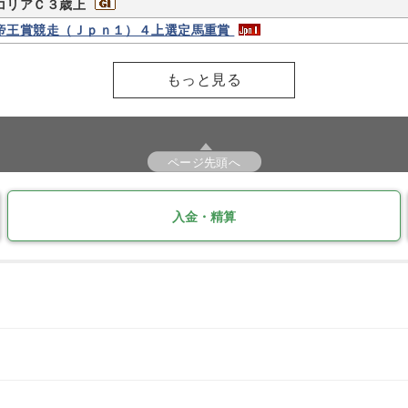
コリアＣ３歳上
帝王賞競走（Ｊｐｎ１）４上選定馬重賞
もっと見る
ページ先頭へ
入金・精算